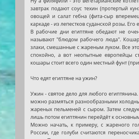
Ну а филяфили - это вегетарианские котл
завтрак подают соус техин (протертый кун
овощей и салат гебна (фита-сыр впереме
каркаде - из лепестков суданской розы. Ег
В рабочие дни египтяне обедают не очен
называют "блюдом рабочего люда". Кошар
злаки, смешанные с жареным луком. Все эт
спокойно, а вот неопытные европейцы съ
кошары стоит всего один местный фунт (при
Что едят египтяне на ужин?
Ужин - святое дело для любого египтянина
можно размяться разнообразными холодными
жареных пельменей с сыром. Затем следу
лишь потом египтянин перейдёт к основным
Можно начать, к примеру, с жареного го
России, где голуби считаются переносчик