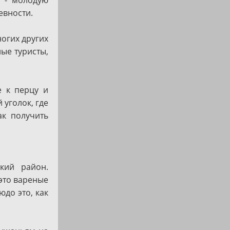
евности.
ногих других
ые туристы,
е к перцу и
уголок, где
ак получить
кий район.
 это вареные
до это, как