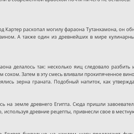
рд Картер раскопал могилу фараона Тутанхамона, он об
вином. А также один из древнейших в мире кулинарны
она делалось так: несколько яиц следовало разбить 
соком. Затем в эту смесь вливали прокипяченное вино
ялись зерна граната. Подобный напиток, как утвержд
сь на земле древнего Египта. Сюда пришли завоевател
, используя древние рецепты, привнесли свое в местну
е Египет буквально на каждом шагу предлагают фул