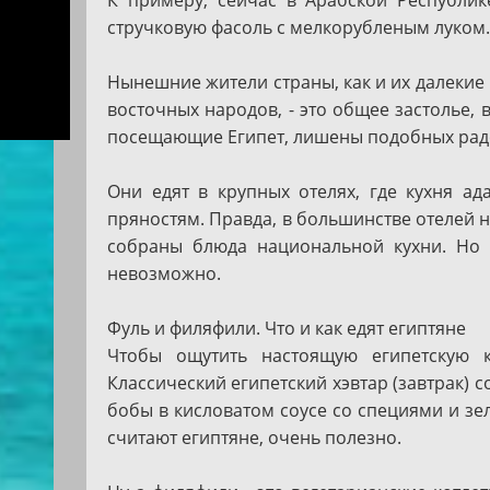
стручковую фасоль с мелкорубленым луком.
Нынешние жители страны, как и их далекие п
восточных народов, - это общее застолье,
посещающие Египет, лишены подобных рад
Они едят в крупных отелях, где кухня а
пряностям. Правда, в большинстве отелей 
собраны блюда национальной кухни. Но 
невозможно.
Фуль и филяфили. Что и как едят египтяне
Чтобы ощутить настоящую египетскую к
Классический египетский хэвтар (завтрак) с
бобы в кисловатом соусе со специями и зе
считают египтяне, очень полезно.