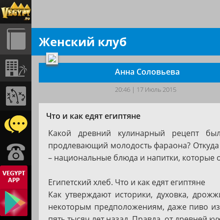
Курорты
Экскурсии
контакт
Женский клуб
Хургада
Александрия
m.m@vegypt.ru
Шарм
Каир
+201148123459
эль
Анна Соловьева
Шейх
Эль
Минья
20:46 | 17 Июль 2015
Сафага
Сохаг
Эль
Что и как едят египтяне
Кузейр
Кена
Какой древний кулинарный рецепт был
Марса
Луксор
продлевающий молодость фараона? Откуда п
Алам
– национальные блюда и напитки, которые 
Эсна
Эль-
гуна
Эдфу
Египетский хлеб. Что и как едят египтяне
Дахаб
Как утверждают историки, духовка, дрож
Ком
омбо
некоторым предположениям, даже пиво изо
Таба
пять тысяч лет назад. Правда, от древней к