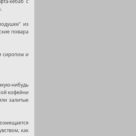
фта-кебаб с
.
подушке" из
тские повара
м сиропом и
акую-нибудь
юбой кофейни
или залитые
возмещается
вством, как