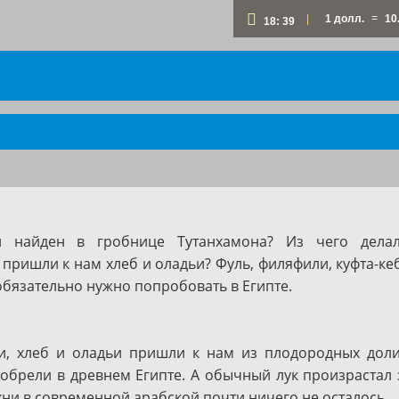
=
|
1 долл.
10
18:
39
 найден в гробнице Тутанхамона? Из чего делал
ришли к нам хлеб и оладьи? Фуль, филяфили, куфта-кеб
обязательно нужно попробовать в Египте.
жи, хлеб и оладьи пришли к нам из плодородных дол
брели в древнем Египте. А обычный лук произрастал 
ухни в современной арабской почти ничего не осталось.