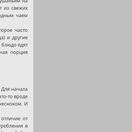
кушаньям на
т из свежих
лодным чаем
торое часто
а) и другие
 блюдо едят
ьная порция
 Для начала
то-то вроде
чесноком. И
 отличие от
требления в