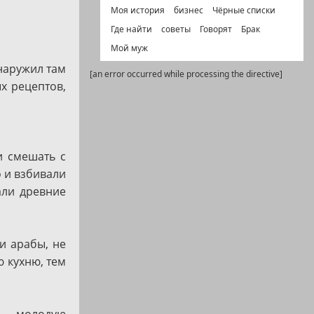
Моя история
бизнес
Чёрные списки
Где найти
советы
Говорят
Брак
Мой муж
наружил там
[an error occurred while processing the directive]
х рецептов,
и смешать с
 и взбивали
али древние
и арабы, не
ю кухню, тем
ь - молодую