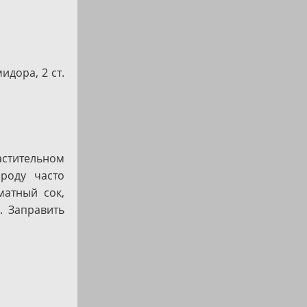
идора, 2 ст.
астительном
роду часто
матный сок,
. Заправить