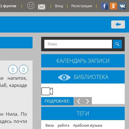
.1 фунтов
|
|
Вход
|
Регистрация
|
КАЛЕНДАРЬ ЗАПИСИ
БИБЛИОТЕКА
и напиток,
аб, каркаде
ПОДРОБНЕЕ:
ТЕГИ
ин Нила. По
здесь почти
Виза
работа
Арабская музыка