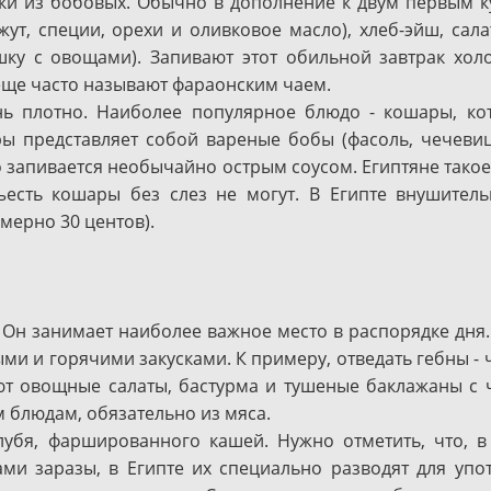
етки из бобовых. Обычно в дополнение к двум первым 
жут, специи, орехи и оливковое масло), хлеб-эйш, сала
шку с овощами). Запивают этот обильной завтрак хо
о еще часто называют фараонским чаем.
ь плотно. Наиболее популярное блюдо - кошары, ко
ы представляет собой вареные бобы (фасоль, чечевиц
о запивается необычайно острым соусом. Египтяне такое
есть кошары без слез не могут. В Египте внушител
мерно 30 центов).
. Он занимает наиболее важное место в распорядке дня.
 и горячими закусками. К примеру, отведать гебны - ч
ют овощные салаты, бастурма и тушеные баклажаны с 
 блюдам, обязательно из мяса.
лубя, фаршированного кашей. Нужно отметить, что, в
ами заразы, в Египте их специально разводят для упо