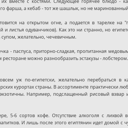
 их вместе с костями. Следующее горячее блюдо - ка
его фарша, а кебаб - тот же шашлык, но не маринованный
овится на открытом огне, а подается в тарелке на "
 и листья одуванчиков). Как это ни странно, но египе
ь супом, желательно, чечевичным.
чка - паспуса, приторно-сладкая, пропитанная медовы
 ресторане можно разнообразить эстакузы - лобстером.
овсем уж по-египетски, желательно перебраться в к
морских курортах страны. В ассортименте практически л
 экзотичны. Например, подслащенный рисовый взвар 
ре, 5-6 сортов кофе. Отсутствие алкоголя с лихвой 
итков. И лишь после этого египтянин идет домой с чу