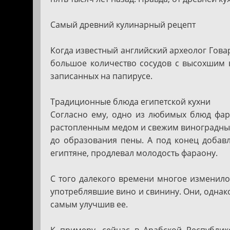
Асуан
Нувейба
Озеро
Самый древний кулинарный рецепт
Насер
Аравийская
Когда известный английский археолог Гова
пустыня
большое количество сосудов с высохшим 
Ливийская
записанных на папирусе.
пустыня
Традиционные блюда египетской кухни
Красное
море
Согласно ему, одно из любимых блюд фара
растопленным медом и свежим виноградным 
Синайский
полуостров
до образования пены. А под конец добавл
египтяне, продлевал молодость фараону.
С того далекого времени многое изменило
употреблявшие вино и свинину. Они, однако
самым улучшив ее.
К примеру, сейчас в Арабской Республик