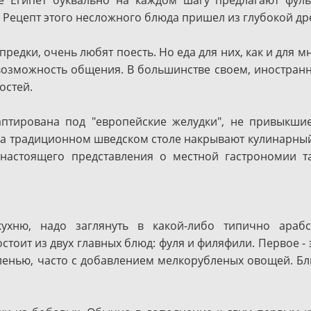
 Рецепт этого несложного блюда пришел из глубокой др
редки, очень любят поесть. Но еда для них, как и для м
 возможность общения. В большинстве своем, иностранн
остей.
даптирована под "европейские желудки", не привыкши
на традиционном шведском столе накрывают кулинарный 
настоящего представления о местной гастрономии т
ухню, надо заглянуть в какой-либо типично арабс
остоит из двух главных блюд: фуля и филяфили. Первое -
ленью, часто с добавлением мелкорубленых овощей. Блю