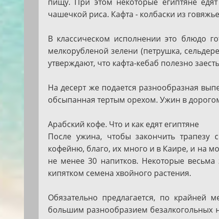
пищу. При этом некоторые египтяне едят
чашечкой риса. Кафта - колбаски из говяжь
В классическом исполнении это блюдо гот
мелкорубленой зелени (петрушка, сельдерей
утверждают, что кафта-кебаб полезно заест
На десерт же подается разнообразная выпе
обсыпанная тертым орехом. Ужин в дорогом
Арабский кофе. Что и как едят египтяне
После ужина, чтобы закончить трапезу с
кофейню, благо, их много и в Каире, и на 
не менее 30 напитков. Некоторые весьма
кипятком семена хвойного растения.
Обязательно предлагается, по крайней ме
большим разнообразием безалкогольных нап