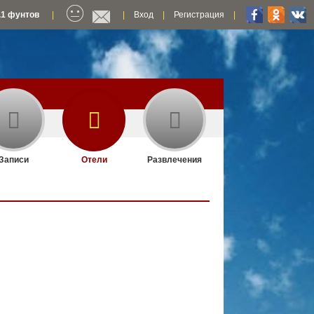
.1 фунтов
|
|
Вход
|
Регистрация
|
Записи
Отели
Развлечения