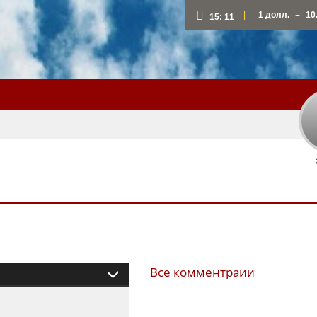
=
|
1 долл.
10
15:
11
Все комментраии