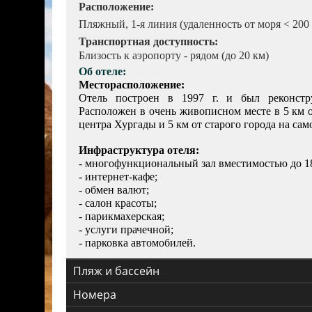
Асуан
Расположение:
Нувейба
Пляжный, 1-я линия (удаленность от моря < 200
Озеро
Насер
Транспортная доступность:
Близость к аэропорту - рядом (до 20 км)
Аравийская
Об отеле:
пустыня
Месторасположение:
Отель построен в 1997 г. и был реконстр
Ливийская
Расположен в очень живописном месте в 5 км о
пустыня
центра Хургады и 5 км от старого города на сам
Красное
море
Инфраструктура отеля:
- многофункциональный зал вместимостью до 18
Синайский
- интернет-кафе;
полуостров
- обмен валют;
- салон красоты;
- парикмахерская;
- услуги прачечной;
- парковка автомобилей.
Пляж и бассейн
Номера
Пляж
:
Собственный, песчаный. Зонтики, шезлонги, м