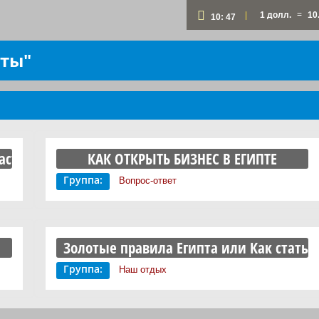
=
|
1 долл.
10
10:
47
юты"
сть 1)
КАК ОТКРЫТЬ БИЗНЕС В ЕГИПТЕ
Группа:
Вопрос-ответ
Золотые правила Египта или Как стать 
Группа:
Наш отдых