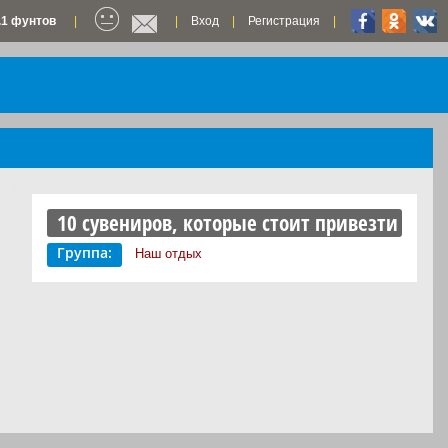
.1 фунтов
|
|
Вход
|
Регистрация
|
10 сувениров, которые стоит привезти из Е
Группа:
Наш отдых
своим в чужой стране?